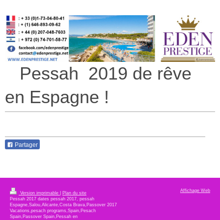
Pessah 2019 de rêve
en Espagne !
Partager
Affichage Web
Version imprimable
|
Plan du site
Pessah 2017 dates pessah 2017, pessah
Espagne,Salou,Alicante,Costa Brava,Passover 2017
Vacations,pesach programs,Spain,Pesach
Spain,Passover Spain,Pessah en